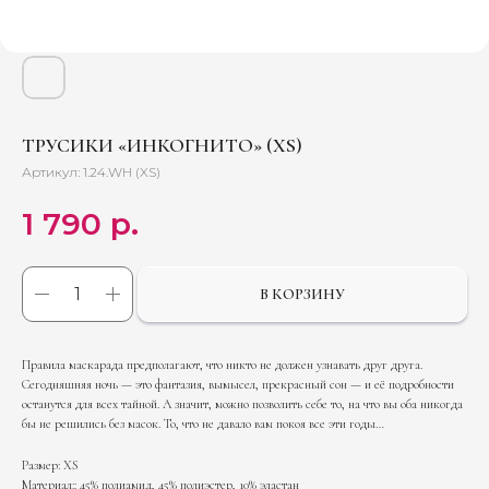
ТРУСИКИ «ИНКОГНИТО» (XS)
Артикул:
1.24.WH (XS)
1 790
р.
В КОРЗИНУ
Правила маскарада предполагают, что никто не должен узнавать друг друга.
Сегодняшняя ночь — это фантазия, вымысел, прекрасный сон — и её подробности
останутся для всех тайной. А значит, можно позволить себе то, на что вы оба никогда
бы не решились без масок. То, что не давало вам покоя все эти годы…
Размер: XS
Материал:: 45% полиамид, 45% полиэстер, 10% эластан