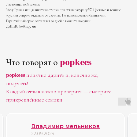
Ластовица: 100% хлопок
Уход: Ручная или деликатная стирка при температуре 30℃. Цветные и темные
трусики стирать отдельно от светлых. Не использовать отбеливатели.
Гарантийный срок: составляет 30 дней с момента покупки.
ДxШxВ: 80x80x75 мм
Что говорят о
popkees
приятно дарить и, конечно же,
popkees
получать!
Больше отзывов
Каждый отзыв можно проверить — смотрите
прикреплённые ссылки.
в нашей группе
Владимир мельников
22.09.2024