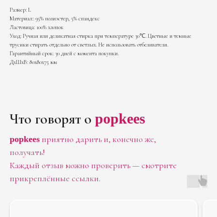
Размер: L
Материал:: 95% полиэстер, 5% спандекс
Ластовица: 100% хлопок
Уход: Ручная или деликатная стирка при температуре 30℃. Цветные и темные
трусики стирать отдельно от светлых. Не использовать отбеливатели.
Гарантийный срок: 30 дней с момента покупки.
ДxШxВ: 80x80x75 мм
Что говорят о
popkees
приятно дарить и, конечно же,
popkees
получать!
Больше отзывов
Каждый отзыв можно проверить — смотрите
в нашей группе
прикреплённые ссылки.