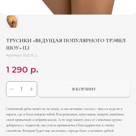
ТРУСИКИ «ВЕДУЩАЯ ПОПУЛЯРНОГО ТРЭВЕЛ
ШОУ» (L)
Артикул:
9.22.YL L
1 290
р.
В КОРЗИНУ
Съёмочный дубль пошёл не по плану, и она нечаянно съехала с трассы куда-то в
овраги, где и была найдена тобой. Взъерошенная, напуганная, напрочь лишённая
своей привычной селебрити-маски. За те пару минут, пока её съёмочная группа
добиралась с подмогой, она успела проникнуться благодарностью к своему
спасителю. Вечером будет еще несколько, гораздо более успешных дублей.