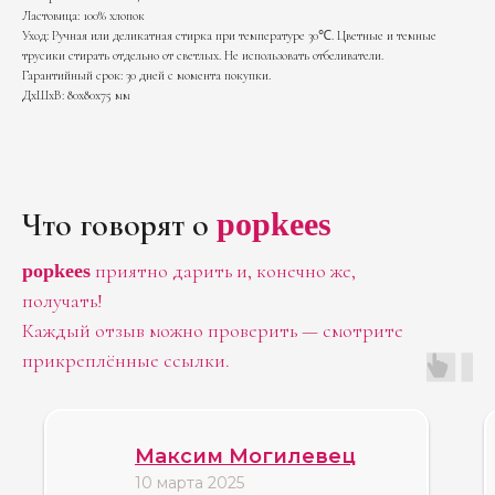
Ластовица: 100% хлопок
Уход: Ручная или деликатная стирка при температуре 30℃. Цветные и темные
трусики стирать отдельно от светлых. Не использовать отбеливатели.
Гарантийный срок: 30 дней с момента покупки.
ДxШxВ: 80x80x75 мм
Что говорят о
popkees
приятно дарить и, конечно же,
popkees
получать!
Каждый отзыв можно проверить — смотрите
Больше отзывов
прикреплённые ссылки.
в нашей группе
Максим Могилевец
10 марта 2025