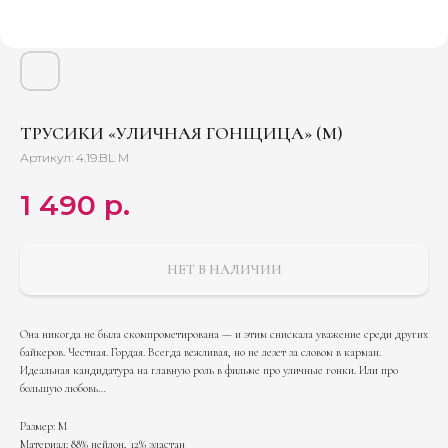
ТРУСИКИ «УЛИЧНАЯ ГОНЩИЦА» (M)
Артикул:
4.19.BL M
1 490
р.
НЕТ В НАЛИЧИИ
Она никогда не была скомпрометирована — и этим снискала уважение среди других
байкеров. Честная. Гордая. Всегда вежливая, но не лезет за словом в карман.
Идеальная кандидатура на главную роль в фильме про уличные гонки. Или про
большую любовь…
Размер: M
Материал: 88% нейлон, 12% эластан