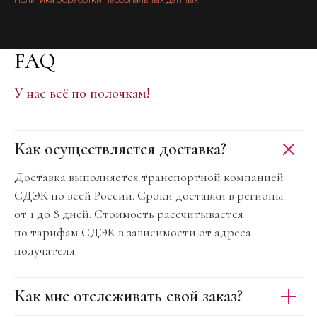
ВКОНТАКТЕ
8 (800) 775-67-51
HELLO@POPKEES.COM
popkees
FAQ
Политика обработки персональных данных
Публичная оферта
У нас всё по полочкам!
ООО «Попкис»
ИНН: 0278203797
ОГРН: 1130280056191
Как осуществляется доставка?
Доставка выполняется транспортной компанией
СДЭК по всей России. Сроки доставки в регионы —
от 1 до 8 дней. Стоимость рассчитывается
по тарифам СДЭК в зависимости от адреса
получателя.
Как мне отслеживать свой заказ?