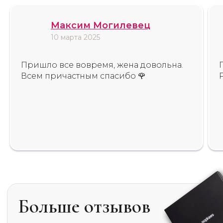
Больше отзывов
Максим Могилевец
в нашей группе
10 марта 2025
Пришло все вовремя, жена довольна.
Всем причастным спасибо 🌹