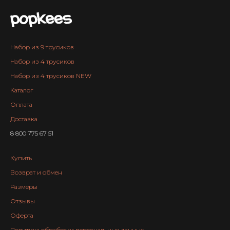
Набор из 9 трусиков
Набор из 4 трусиков
Набор из 4 трусиков NEW
Каталог
Оплата
Доставка
8 800 775 67 51
КАТАЛОГ
ПОКУПАТЕЛЯМ
ГЛАВНАЯ СТРАНИЦА
FAQ
Купить
НАБОР ИЗ 4 ТРУСИКОВ
ОТЗЫВЫ
НАБОР ИЗ 4 ТРУСИКОВ NEW
ГИД ПО РАЗМЕРАМ
Возврат и обмен
НАБОР ИЗ 9 ТРУСИКОВ
ВОЗВРАТ И ОБМЕН
КАТАЛОГ ТОВАРОВ
УСЛОВИЯ ОПЛАТЫ
Размеры
АКЦИИ
УСЛОВИЯ ДОСТАВКИ
Отзывы
Оферта
МЫ В СОЦСЕТЯХ
СВЯЗАТЬСЯ
Политика обработки персональных данных