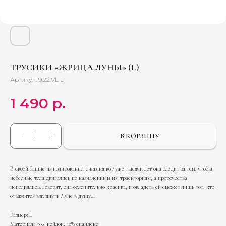
ТРУСИКИ «ЖРИЦА ЛУНЫ» (L)
Артикул:
9.22.VL L
1 490
р.
В КОРЗИНУ
В своей башне из полированного камня вот уже тысячи лет она следит за тем, чтобы
небесные тела двигались по назначенным им траекториям, а пророчества
Что говорят о
исполнялись. Говорят, она ослепительно красива, и овладеть ей сможет лишь тот, кто
отважится взглянуть Луне в душу…
popkees
Размер: L
приятно дарить и,
popkees
Материал:: 90% нейлон, 10% спандекс